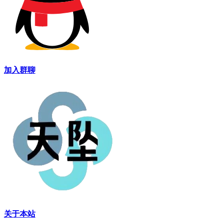
27
当
28
第
了
29
一
发
30
张
如
加入群聊
31
苏
32
海
档
33
头
34
男
万
35
外
责
36
老
获
37
哈
困
38
个
项
39
白
关于本站
学