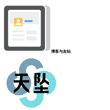
40
场
为
41
消
笛
42
“
43
单
统
44
李
命区
45
尤
突
博客与友站
46
未
加
47
穆
出
48
客
顶
49
多
招
50
小
51
喊