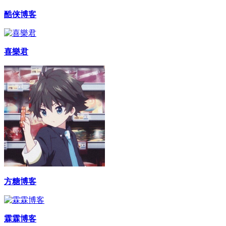
酷侠博客
喜樂君
方糖博客
霖霖博客