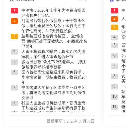
1
1
中消协：2026年上半年为消费者挽回
中
经济损失4.47亿元
2
人
2
河南出台带薪休假新政：干部带头休
假，推动全员应休尽休；试行周五下
3
华
午弹性离岗、3~7天弹性长假
24
3
兰州拉面或改名青海拉面，“兰州拉
4
高
面”商标已处于无效状态，有商家改名
5
四
已两年
海
4
人贩子梅姨真名曝光，真实姓名为谢
6
公
家梅，案件进入审查起诉环节
超
5
多地出新政“争抢”3.2亿老年人：押注
7
小
旅居康养寻找楼市新客
了
6
国内首批高快速路迎来到期免费潮，
8
女
华南快速路一期结束收费，收费近28
买
年
9
一
7
中国传媒大学多个艺术类专业取消艺
站
考，将按高考文化课成绩由高到低依
10
车
次录取
防
8
我国大国重器取得新成果：强流重离
11
妻
子加速器成功产生并鉴别稀有原子核
进
9
联合国教科文组织宣布正式确认北京
12
新
为2029年“世界建筑之都”
最后更新：2026年08月06日
言
10
泰航拒载22名中国乘客，安保人员
13
一