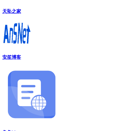
天坠之家
安笙博客