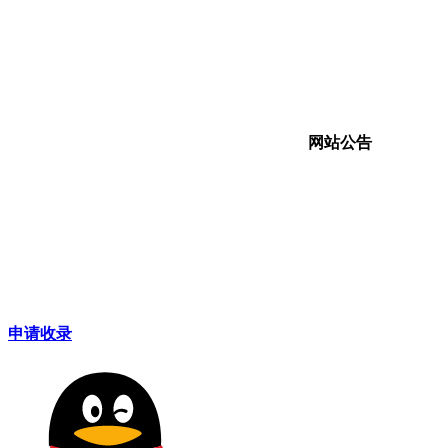
做“拉眼角”动作，泰国机场致歉：系
粉丝尾随艺人引发混乱
14
周
11
日本射程上千公里空射导弹首次露
15
反
面，欲进一步提升远程打击力
12
三星、SK海力士、美光产能提前售
16
余
罄，内存短缺或持续至2027年
涨
13
SpaceX猎鹰9火箭残骸已撞击月球表
17
费
面，威力相当于3吨TNT，预计造成27
频
网站公告
公尺陨石坑
18
王
14
美国海关已退回约1000亿美元关税，
占此前征收总额的约六成
19
传
15
美国启动“西半球联合特遣部队”取
地
代“南方之矛”，阿根廷、巴拿马等17
20
自
国加入
谢
21
“
22
演
生
23
一
申请收录
虑
24
超
争
25
联
机
26
刘