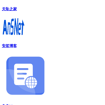
天坠之家
安笙博客