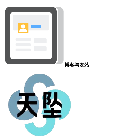
43
中
台
44
杭
45
BL
46
小
47
爆
老
48
于
场
博客与友站
49
台
50
韩
51
苹
册”