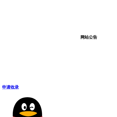
10
我国科学家重大发现：银河系不是扁
14
白
平圆盘，其外盘存在‌整体翘曲‌并叠加‌
15
日
大范围波纹状褶皱结构
黑
11
美国防部第五批UFO档案：光球飞掠
16
《
中东居民区，阿富汗152米三角形遮蔽
星光
17
你
12
苹果加码印度制造：今年预计生产全
写
球26%的iPhone，而四年前这一比例
18
今
网站公告
仅为6%
19
13
女
日本发布排名：中国研发总投入超过
有
美国位居世界第一，美日德韩英法居
20
上
后
14
马斯克豪掷168亿美元打造“地球最大
21
《
芯片工厂”，规模相当于50个五角大楼
15
特朗普宣布将向关键矿产投资30亿美
22
以
元，重塑美国作为世界矿产超级大国
23
台
的应有地位
24
国
申请收录
列
25
立
26
萌
可
27
中
28
王