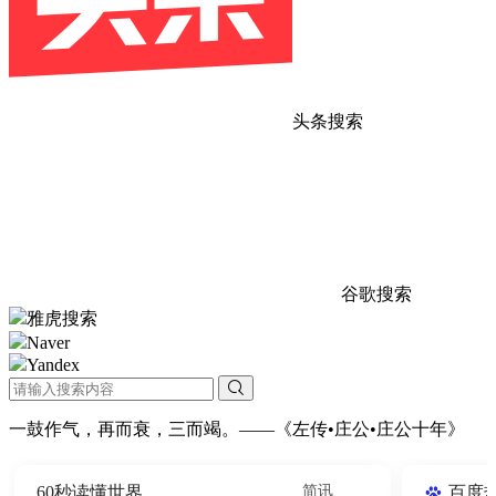
头条搜索
谷歌搜索
雅虎搜索
Naver
Yandex
一鼓作气，再而衰，三而竭。——《左传•庄公•庄公十年》
60秒读懂世界
简讯
百度