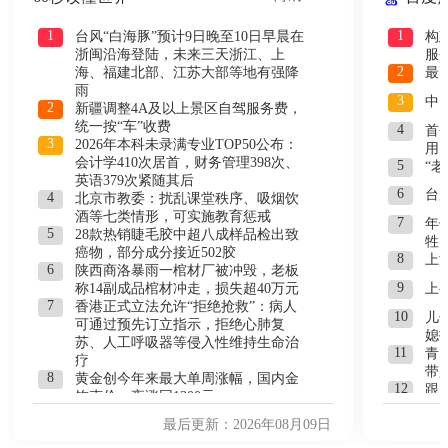
1
1
台风“白海豚”预计9日晚至10日早晨在
构
浙闽沿海登陆，未来三天浙江、上
服
2
海、福建北部、江苏大部等地有强降
最
雨
3
中
2
新疆调整4A及以上景区自驾服务费，
统一按“车”收费
4
首
3
2026年本科未录满专业TOP50公布：
用
会计学410次居首，财务管理398次、
5
“
英语379次紧随其后
6
台
4
北京市教委：扰乱课堂秩序、吸烟饮
酒等七类情形，可实施教育惩戒
7
年
5
28款热销睫毛胶中超八成样品检出致
牲
癌物，部分成分接近502胶
8
上
6
陕西商洛暴雨一棺材厂被冲毁，老板
9
上
称14副成品棺材冲走，损失超40万元
7
香港正式立法允许“拒绝抢救”：病人
10
儿
可通过预先订立指示，拒绝心肺复
媳
苏、人工呼吸器等侵入性维持生命治
11
青
疗
带
8
黄金创今年来最大单周涨幅，国内金
12
跟
饰克价一夜涨回1300元
造
9
多家A股公司公告：收到美国关税退
13
最后更新：2026年08月09日
“
税，最高近亿元