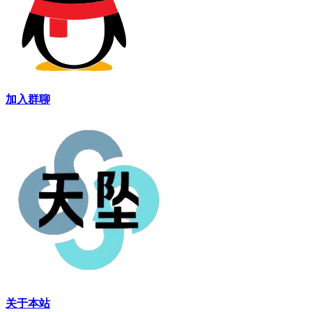
29
王
30
台
31
3
32
江
33
一
加入群聊
边
34
重
啤
35
20
36
上
37
台
子
38
台
登
39
香港
港
40
曹
41
景
20
关于本站
42
新